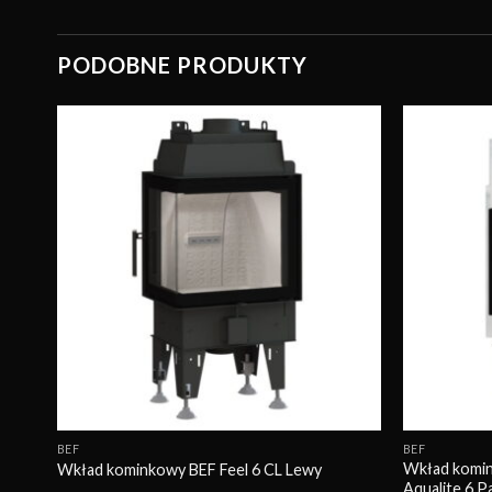
PODOBNE PRODUKTY
wuj
Obserwuj
BEF
BEF
BEF
Wkład komi
Wkład kominkowy BEF Feel 6 CL Lewy
Aqualite 6 P