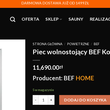
DARMOWA DOSTAWA JUŻ OD 1499ZŁ
OFERTA
SKLEP
SAUNY
REALIZA
STRONA GŁÓWNA
/
POWIETRZNE
/
BEF
Piec wolnostojący BEF Ko
Obserwuj
11,690.00
zł
Producent: BEF
HOME
5 w magazynie
DODAJ DO KOSZYKA