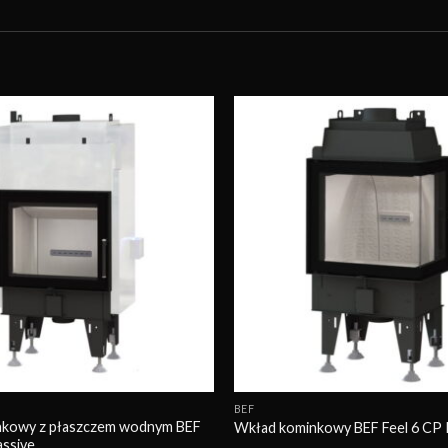
Obserwuj
BEF
nkowy z płaszczem wodnym BEF
Wkład kominkowy BEF Feel 6 CP
assive