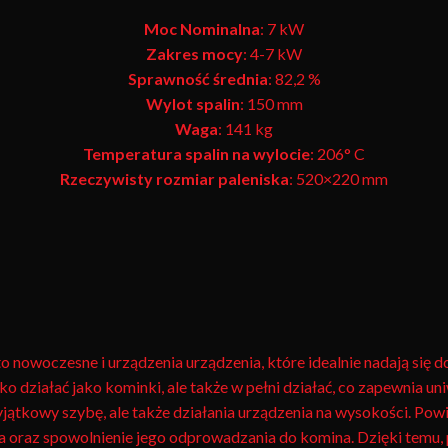
Moc Nominalna
: 7 kW
Zakres mocy
: 4-7 kW
Sprawność średnia
: 82,2 %
Wylot spalin
: 150 mm
Waga
: 141 kg
Temperatura spalin na wylocie
: 206° C
Rzeczywisty rozmiar paleniska
: 520×220 mm
o nowoczesne i urządzenia urządzenia, które idealnie nadają si
ko działać jako kominki, ale także w pełni działać, co zapewnia u
yjątkowy szybę, ale także działania urządzenia na wysokości. Pow
oraz spowolnienie jego odprowadzania do komina. Dzięki temu, pr