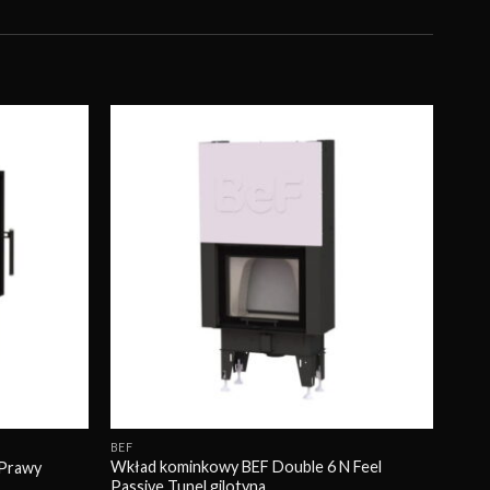
Obserwuj
Obserwuj
BEF
Wkład kominkowy BEF Double 6 N Feel
 Prawy
Passive Tunel gilotyna