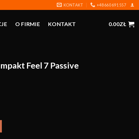
KONTAKT
+48 660 691 557
CJE
O FIRMIE
KONTAKT
0.00
ZŁ
mpakt Feel 7 Passive