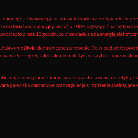
nowego, stosowanego przy użyciu modelu aerodynamicznego, spra
zy materiał akumulacyjny, jest aż o 100% cięższy niż narzędzia 
ciepło przez 12 godzin, co przekłada się na energię elektryczn
 który umożliwia elektroniczne sterowanie. Co więcej, dolot po
ania. Szczegóły takie jak minimalistyczna szyba i skórzana klam
obejmuje rozwiązanie z koniecznością zastosowania i estetyką. Dz
ane palenisko carconowe oraz regulacja, urządzenia spełniając