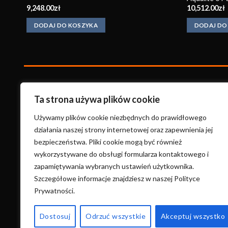
9,248.00
zł
10,512.00
zł
DODAJ DO KOSZYKA
DODAJ DO
KonradKo
minki
Ta strona używa plików cookie
ul. Wysoka 17A
Używamy plików cookie niezbędnych do prawidłowego
58-400 Kamienna Góra
działania naszej strony internetowej oraz zapewnienia jej
bezpieczeństwa. Pliki cookie mogą być również
+48 660 691 557
wykorzystywane do obsługi formularza kontaktowego i
konradkominki@gmail.com
zapamiętywania wybranych ustawień użytkownika.
Szczegółowe informacje znajdziesz w naszej Polityce
Prywatności.
C
Dostosuj
Odrzuć wszystkie
Akceptuj wszystko