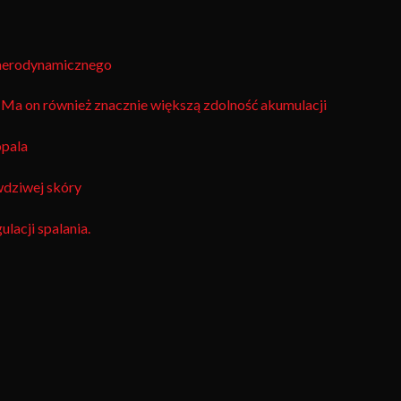
 aerodynamicznego
. Ma on również znacznie większą zdolność akumulacji
opala
wdziwej skóry
lacji spalania.