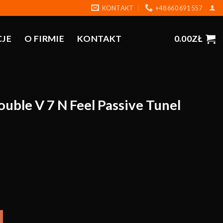
KONTAKT
+48 660 691 557
CJE
O FIRMIE
KONTAKT
0.00
ZŁ
ble V 7 N Feel Passive Tunel