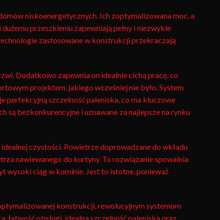
 domów niskoenergetycznych. Ich zoptymalizowana moc, a
i dużemu przeszkleniu zapewniają pełny i niezwykle
 technologie zastosowane w konstrukcji przekraczają
zwi. Dodatkowo zapewnia on idealnie cichą pracę, co
ortowym projektem, jakiego wcześniej nie było. System
e perfekcyjną szczelność paleniska, co ma kluczowe
ch są bezkonkurencyjne i uznawane za najlepsze na rynku
 idealnej czystości. Powietrze doprowadzane do wkładu
rza nawiewanego do kurtyny. To rozwiązanie spowalnia
 wysoki ciąg w kominie. Jest to istotne, ponieważ
 zoptymalizowanej konstrukcji, rewolucyjnym systemom
a, łatwość obsługi, idealna szczelność paleniska oraz