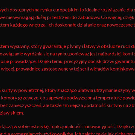
 dostępnych na rynku europejskim to idealne rozwiązanie dla
we nie wymagają dużej przestrzeni do zabudowy. Co więcej, dzięk
unktem każdego wnętrza. Ich doskonałe działanie oraz nowoczesne
em wysuwny, który gwarantuje płynny i łatwy w obsłudze ruch dr
związanie wyróżnia się na rynku, ponieważ jest najbardziej komf
osie prowadzące. Dzięki temu, precyzyjny docisk drzwi gwarantuj
o więcej, prowadnice zastosowane w tej serii wkładów kominkowy
 kurtyny powietrznej, który znacząco ułatwia utrzymanie szyby w
e komory grzewcze, co zapewnia podwyższoną temperaturę powiet
ez zanieczyszczeń, ale także zmniejsza podatność kurtyny na zbyt
zjawiskiem.
łączą w sobie estetykę, funkcjonalność i innowacyjność. Dzięki
 dla wymagających użytkowników. Ich zalety, takie jak cicha prac