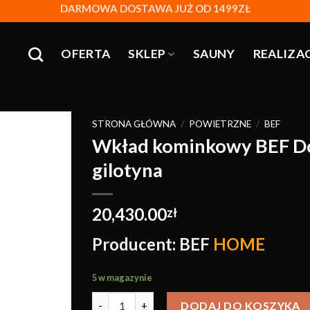
DARMOWA DOSTAWA JUŻ OD 1499ZŁ
OFERTA
SKLEP
SAUNY
REALIZA
STRONA GŁÓWNA
/
POWIETRZNE
/
BEF
Wkład kominkowy BEF Dou
gilotyna
Obserwuj
20,430.00
zł
Producent: BEF
HOME
5 w magazynie
DODAJ DO KOSZYKA