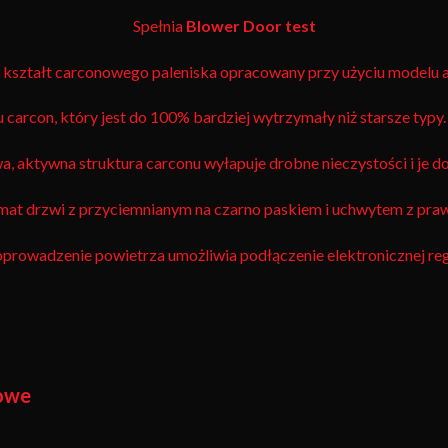
Spełnia
Blower Door test
kształt carconowego paleniska opracowany przy użyciu modelu
carcon, który jest do 100% bardziej wytrzymały niż starsze typy
, aktywna struktura carconu wyłapuje drobne nieczystości i je d
mat drzwi z przyciemnianym na czarno paskiem i uchwytem z pra
rowadzenie powietrza umożliwia podłączenie elektronicznej regu
kowe