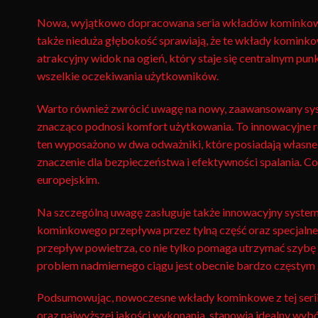
Nowa, wyjątkowo dopracowana seria wkładów kominkowych
także nieduża głębokość sprawiają, że te wkłady kominko
atrakcyjny widok na ogień, który staje się centralnym p
wszelkie oczekiwania użytkowników.
Warto również zwrócić uwagę na nowy, zaawansowany syst
znacząco podnosi komfort użytkowania. To innowacyjne ro
ten wyposażono w dwa odważniki, które posiadają własne 
znaczenie dla bezpieczeństwa i efektywności spalania. C
europejskim.
Na szczególną uwagę zasługuje także innowacyjny system
kominkowego przepływa przez tylną część oraz specjaln
przepływ powietrza, co nie tylko pomaga utrzymać szybę b
problem nadmiernego ciągu jest obecnie bardzo częstym 
Podsumowując, nowoczesne wkłady kominkowe z tej serii 
oraz najwyższej jakości wykonania, stanowią idealny wybór