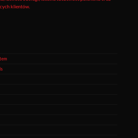
ących klientów.
otem
is