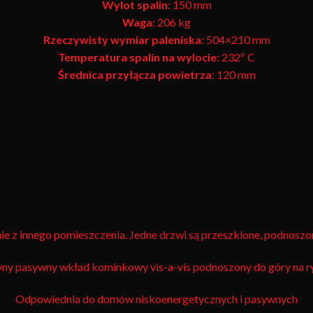
Wylot spalin
: 150 mm
Waga
: 206 kg
Rzeczywisty wymiar paleniska
: 504×210 mm
Temperatura spalin na wylocie
: 232º C
Średnica przyłącza powietrza
: 120 mm
z innego pomieszczenia. Jedne drzwi są przeszklone, podnoszone
yny pasywny wkład kominkowy vis-a-vis podnoszony do góry na r
Odpowiednia do domów niskoenergetycznych i pasywnych