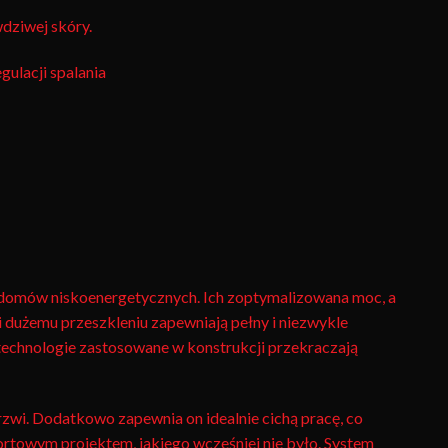
dziwej skóry.
ulacji spalania
 domów niskoenergetycznych. Ich zoptymalizowana moc, a
i dużemu przeszkleniu zapewniają pełny i niezwykle
 technologie zastosowane w konstrukcji przekraczają
zwi. Dodatkowo zapewnia on idealnie cichą pracę, co
ortowym projektem, jakiego wcześniej nie było. System