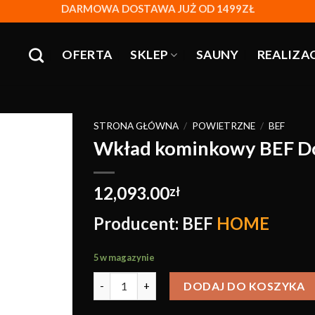
DARMOWA DOSTAWA JUŻ OD 1499ZŁ
OFERTA
SKLEP
SAUNY
REALIZA
STRONA GŁÓWNA
/
POWIETRZNE
/
BEF
Wkład kominkowy BEF Dou
Obserwuj
12,093.00
zł
Producent: BEF
HOME
5 w magazynie
DODAJ DO KOSZYKA