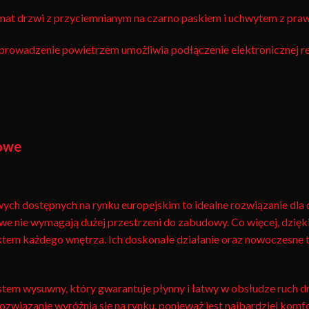
mat drzwi z przyciemnianym na czarno paskiem i uchwytem z praw
rowadzenie powietrzem umożliwia podłączenie elektronicznej reg
kowe
 dostępnych na rynku europejskim to idealne rozwiązanie dla
we nie wymagają dużej przestrzeni do zabudowy. Co więcej, dzięk
unktem każdego wnętrza. Ich doskonałe działanie oraz nowoczesne
em wysuwny, który gwarantuje płynny i łatwy w obsłudze ruch dr
związanie wyróżnia się na rynku, ponieważ jest najbardziej komf