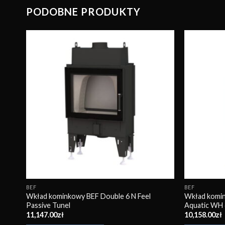
PODOBNE PRODUKTY
wuj
Obserwuj
BEF
BEF
Wkład kominkowy BEF Double 6 N Feel
Wkład komi
Passive Tunel
Aquatic WH
11,147.00
zł
10,158.00
zł