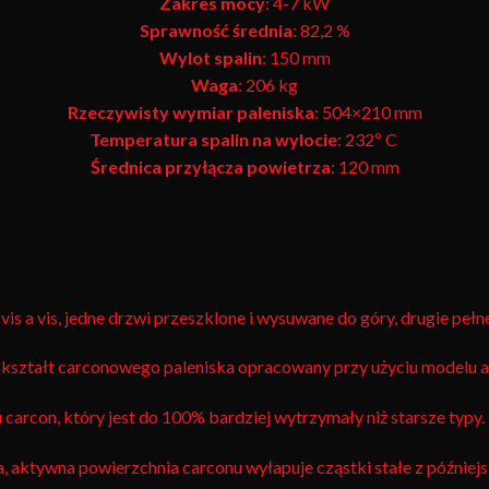
Zakres mocy
: 4-7 kW
Sprawność średnia
: 82,2 %
Wylot spalin
: 150 mm
Waga
: 206 kg
Rzeczywisty wymiar paleniska
: 504×210 mm
Temperatura spalin na wylocie
: 232º C
Średnica przyłącza powietrza
: 120 mm
 a vis, jedne drzwi przeszklone i wysuwane do góry, drugie pełne
kształt carconowego paleniska opracowany przy użyciu modelu 
carcon, który jest do 100% bardziej wytrzymały niż starsze typy.
, aktywna powierzchnia carconu wyłapuje cząstki stałe z później