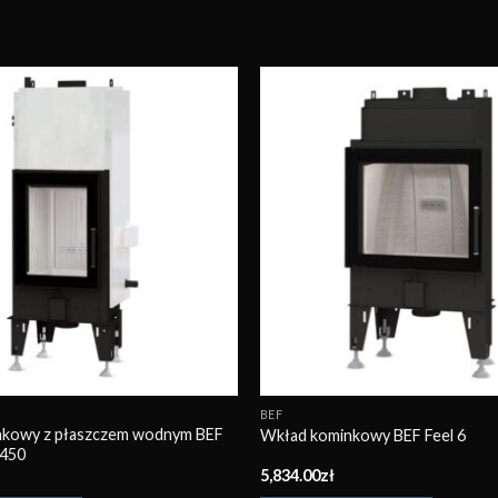
Obserwuj
BEF
nkowy z płaszczem wodnym BEF
Wkład kominkowy BEF Feel 6
 450
5,834.00
zł