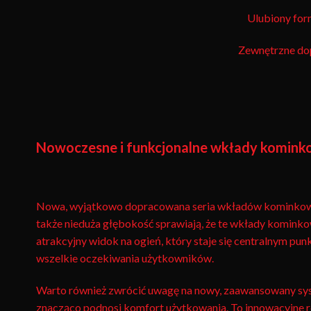
Ulubiony for
Zewnętrzne dop
Nowoczesne i funkcjonalne wkłady komin
Nowa, wyjątkowo dopracowana seria wkładów kominkowych
także nieduża głębokość sprawiają, że te wkłady kominko
atrakcyjny widok na ogień, który staje się centralnym p
wszelkie oczekiwania użytkowników.
Warto również zwrócić uwagę na nowy, zaawansowany syst
znacząco podnosi komfort użytkowania. To innowacyjne ro