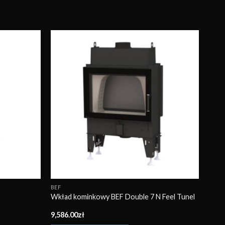
Obserwuj
Obserwuj
BEF
Wkład kominkowy BEF Double 7 N Feel Tunel
9,586.00
zł