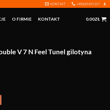
KONTAKT
+48 660 691 557
CJE
O FIRMIE
KONTAKT
0.00
ZŁ
ble V 7 N Feel Tunel gilotyna