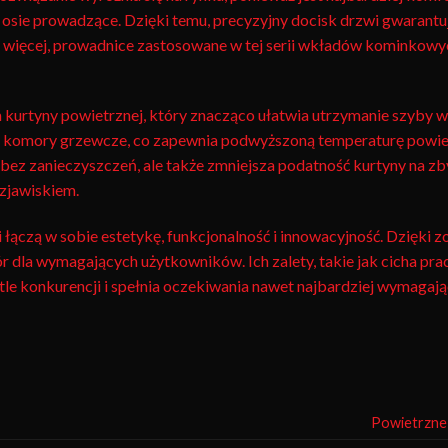
osie prowadzące. Dzięki temu, precyzyjny docisk drzwi gwarantuj
o więcej, prowadnice zastosowane w tej serii wkładów kominkowy
 kurtyny powietrznej, który znacząco ułatwia utrzymanie szyby w
e komory grzewcze, co zapewnia podwyższoną temperaturę powiet
ez zanieczyszczeń, ale także zmniejsza podatność kurtyny na zbyt
zjawiskiem.
łączą w sobie estetykę, funkcjonalność i innowacyjność. Dzięki
 dla wymagających użytkowników. Ich zalety, takie jak cicha prac
a tle konkurencji i spełnia oczekiwania nawet najbardziej wymagaj
Powietrzne