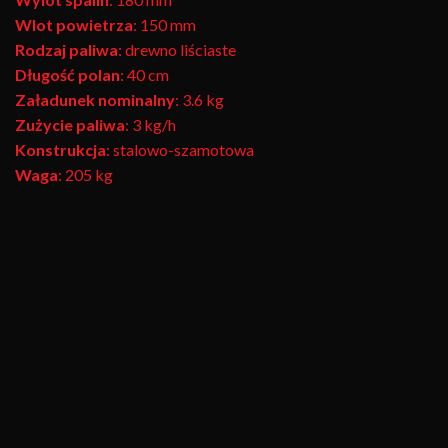
Wlot powietrza
: 150 mm
Rodzaj paliwa
: drewno liściaste
Długość polan
: 40 cm
Załadunek nominalny
: 3.6 kg
Zużycie paliwa
: 3 kg/h
Konstrukcja
: stalowo-szamotowa
Waga
: 205 kg