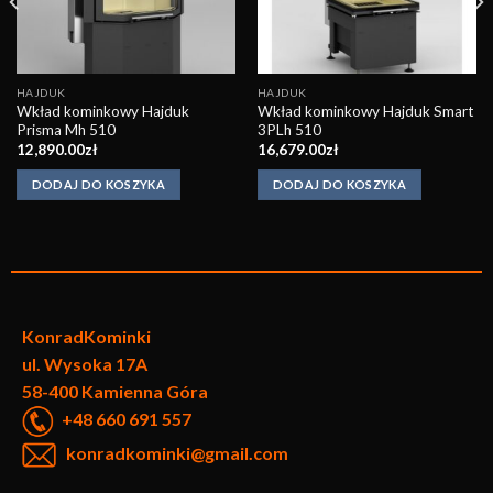
HAJDUK
HAJDUK
Wkład kominkowy Hajduk
Wkład kominkowy Hajduk Smart
Prisma Mh 510
3PLh 510
12,890.00
zł
16,679.00
zł
DODAJ DO KOSZYKA
DODAJ DO KOSZYKA
KonradKo
minki
ul. Wysoka 17A
58-400 Kamienna Góra
+48 660 691 557
konradkominki@gmail.com