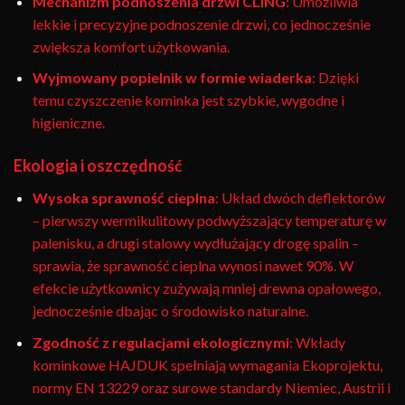
Mechanizm podnoszenia drzwi CLING
: Umożliwia
lekkie i precyzyjne podnoszenie drzwi, co jednocześnie
zwiększa komfort użytkowania.
Wyjmowany popielnik w formie wiaderka
: Dzięki
temu czyszczenie kominka jest szybkie, wygodne i
higieniczne.
Ekologia i oszczędność
Wysoka sprawność cieplna
: Układ dwóch deflektorów
– pierwszy wermikulitowy podwyższający temperaturę w
palenisku, a drugi stalowy wydłużający drogę spalin –
sprawia, że sprawność cieplna wynosi nawet 90%. W
efekcie użytkownicy zużywają mniej drewna opałowego,
jednocześnie dbając o środowisko naturalne.
Zgodność z regulacjami ekologicznymi
: Wkłady
kominkowe HAJDUK spełniają wymagania Ekoprojektu,
normy EN 13229 oraz surowe standardy Niemiec, Austrii i