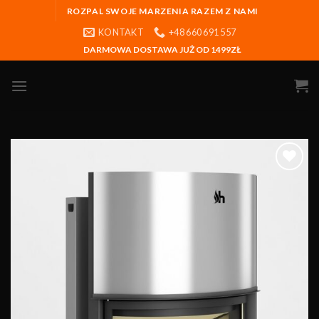
ROZPAL SWOJE MARZENIA RAZEM Z NAMI
KONTAKT
+48 660 691 557
DARMOWA DOSTAWA JUŻ OD 1499ZŁ
Obserwuj