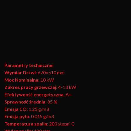
Parametry techniczne:
Wymiar Drzwi
: 670×510 mm
Moc Nominalna
: 10 kW
Zakres pracy grzewczej
: 4-13 kW
Efektywność energetyczna
: A+
Sprawność średnia
: 85 %
Emisja CO
: 1.25 g/m3
Emisja pyłu
: 0.015 g/m3
Temperatura spalin
: 200 stopni C
Wylot spalin
: 180 mm