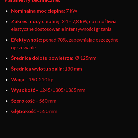
Nominalna moc cieplna
: 7 kW
Zakres mocy cieplnej
: 3,4 – 7,8 kW, co umożliwia
elastyczne dostosowanie intensywności grzania
Efektywność
: ponad 78%, zapewniając oszczędne
ogrzewanie
Średnica dolotu powietrza:
Ø 125mm
Średnica wylotu spalin:
180 mm
Waga
– 190-210 kg
Wysokość
– 1245/1305/1365 mm
Szerokość
– 560 mm
Głębokość
– 550 mm