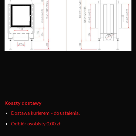
Koszty dostawy
Dostawa kurierem – do ustalenia,
Odbiór osobisty
0,00 zł