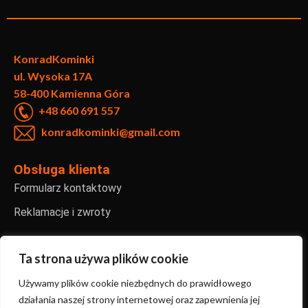
KonradKo
minki
ul. Wysoka 17A
58-400 Kamienna Góra
+48 660 691 557
konradkominki@gmail.com
Obsługa klienta
Formularz kontaktowy
Reklamacje i zwroty
Informacje
Regulamin sklepu internetowego
Ta strona używa plików cookie
Polityka prywatności
Używamy plików cookie niezbędnych do prawidłowego
działania naszej strony internetowej oraz zapewnienia jej
FAQ – najczęściej zadawane pytania