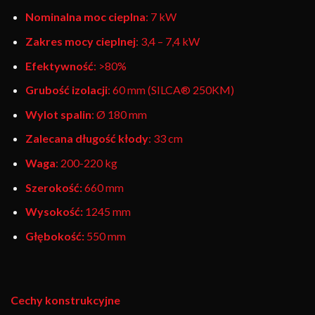
Nominalna moc cieplna
: 7 kW
Zakres mocy cieplnej
: 3,4 – 7,4 kW
Efektywność
: >80%
Grubość izolacji
: 60 mm (SILCA® 250KM)
Wylot spalin
: Ø 180 mm
Zalecana długość kłody
: 33 cm
Waga
: 200-220 kg
Szerokość:
660 mm
Wysokość:
1245 mm
Głębokość:
550 mm
Cechy konstrukcyjne