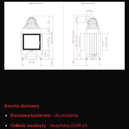
Koszty dostawy
Dostawa kurierem
– do ustalenia
Odbiór osobisty
– bezpłatny (0,00 zł)