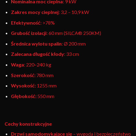
Nominalna moc cieplna
: 9 kW
Zakres mocy cieplnej
: 3,2 – 10,9 kW
Efektywność
: >78%
Grubość izolacji
: 60 mm (SILCA® 250KM)
Średnica wylotu spalin
: Ø 200 mm
Zalecana długość kłody
: 33 cm
Waga
: 220–240 kg
Szerokość:
780 mm
Wysokość:
1255 mm
Głębokość:
550 mm
Cechy konstrukcyjne
Drzwi samodomykające się
– wygoda i bezpieczeństwo