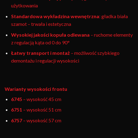
użytkowania
Standardowa wykładzina wewnętrzna
: gładka biała
szamot – trwała i estetyczna
Wysokiej jakości kopuła odlewana
– ruchome elementy
z regulacją kąta od 0 do 90°
Łatwy transport i montaż
– możliwość szybkiego
demontażu i regulacji wysokości
Warianty wysokości frontu
6745
– wysokość 45 cm
6751
– wysokość 51 cm
6757
– wysokość 57 cm