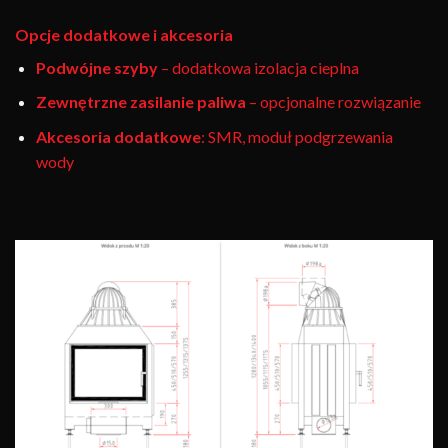
Opcje dodatkowe i akcesoria
Podwójne szyby
– dodatkowa izolacja cieplna
Zewnętrzne zasilanie paliwa
– opcjonalne rozwiązanie
Akcesoria dodatkowe
: SMR, moduł podgrzewania
wody