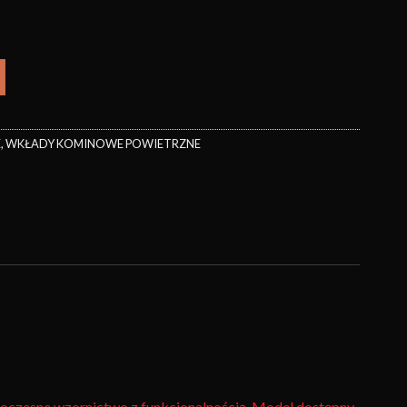
E
,
WKŁADY KOMINOWE POWIETRZNE
woczesne wzornictwo z funkcjonalnością. Model dostępny