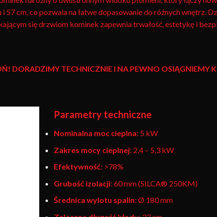
 i 57 cm, co pozwala na łatwe dopasowanie do różnych wnętrz. Dz
jącym się drzwiom kominek zapewnia trwałość, estetykę i bezp
Ń! DORADZIMY TECHNICZNIE I NA PEWNO OSIĄGNIEM
Parametry techniczne
Nominalna moc cieplna
: 5 kW
Zakres mocy cieplnej
: 2,4 – 5,3 kW
Efektywność
: >78%
Grubość izolacji
: 60 mm (SILCA® 250KM)
Średnica wylotu spalin
: Ø 180 mm
Zalecana długość kłody
: 33 cm