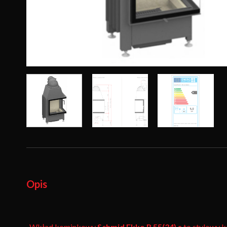
Opis
Wkład kominkowy
Schmid Ekko R 55(34) s
to stylowy k