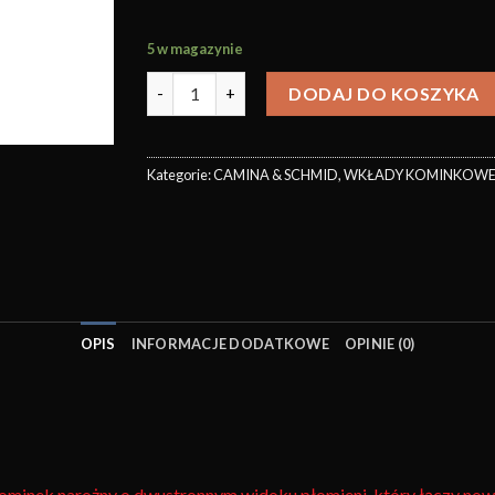
5 w magazynie
DODAJ DO KOSZYKA
Kategorie:
CAMINA & SCHMID
,
WKŁADY KOMINKOW
OPIS
INFORMACJE DODATKOWE
OPINIE (0)
ominek narożny o dwustronnym widoku płomieni, który łączy no