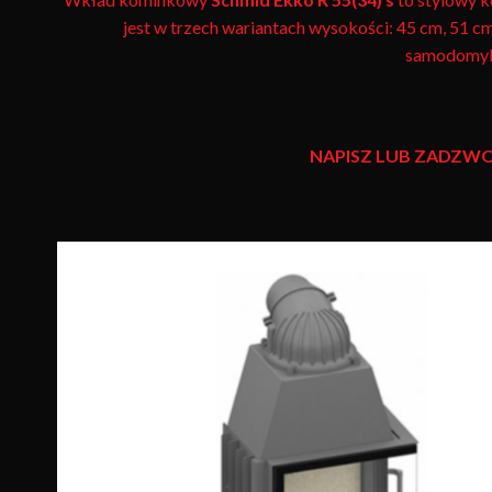
jest w trzech wariantach wysokości: 45 cm, 51 cm
samodomyka
NAPISZ LUB ZADZWO