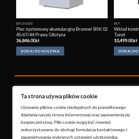
BRUNNER
BEF
Piec systemowy akumulacyjny Brunner BSK 02
Wkład komin
45/67/44 Prawy Gilotyna
Tunel
36,846.00
zł
10,499.00
zł
DODAJ DO KOSZYKA
DODAJ DO
KonradKo
minki
Ta strona używa plików cookie
ul. Wysoka 17A
Używamy plików cookie niezbędnych do prawidłowego
58-400 Kamienna Góra
działania naszej strony internetowej oraz zapewnienia jej
bezpieczeństwa. Pliki cookie mogą być również
+48 660 691 557
wykorzystywane do obsługi formularza kontaktowego i
konradkominki@gmail.com
zapamiętywania wybranych ustawień użytkownika.