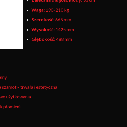
Waga
: 190–210 kg
Szerokość:
665 mm
Wysokość:
1425 mm
Głębokość:
488 mm
alny
a szamot – trwała i estetyczna
two użytkowania
k płomieni