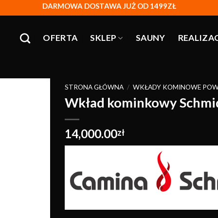
DARMOWA DOSTAWA JUŻ OD 1499ZŁ
OFERTA
SKLEP
SAUNY
REALIZA
STRONA GŁÓWNA
/
WKŁADY KOMINOWE POW
Wkład kominkowy Schmid 
Obserwuj
14,000.00
zł