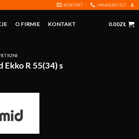
KONTAKT
+48 660 691 557
CJE
O FIRMIE
KONTAKT
0.00
ZŁ
IETRZNE
Ekko R 55(34) s