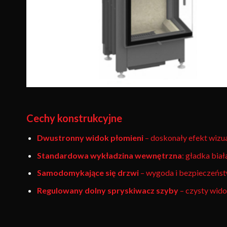
Cechy konstrukcyjne
Dwustronny widok płomieni
– doskonały efekt wizu
Standardowa wykładzina wewnętrzna
: gładka biał
Samodomykające się drzwi
– wygoda i bezpieczeńs
Regulowany dolny spryskiwacz szyby
– czysty wido