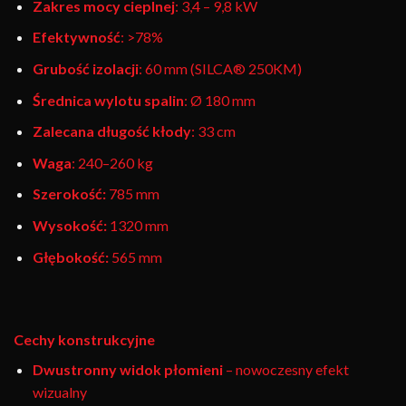
Zakres mocy cieplnej
: 3,4 – 9,8 kW
Efektywność
: >78%
Grubość izolacji
: 60 mm (SILCA® 250KM)
Średnica wylotu spalin
: Ø 180 mm
Zalecana długość kłody
: 33 cm
Waga
: 240–260 kg
Szerokość:
785 mm
Wysokość:
1320 mm
Głębokość:
565 mm
Cechy konstrukcyjne
Dwustronny widok płomieni
– nowoczesny efekt
wizualny