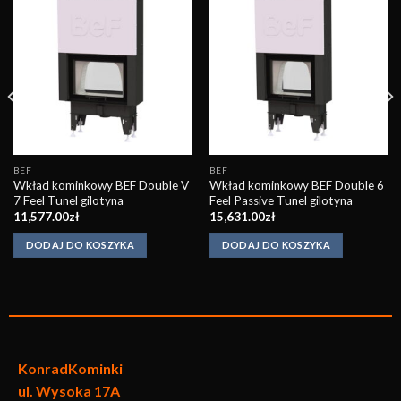
Obserwuj
Obserwuj
BEF
BEF
Wkład kominkowy BEF Double V
Wkład kominkowy BEF Double 6
7 Feel Tunel gilotyna
Feel Passive Tunel gilotyna
11,577.00
zł
15,631.00
zł
DODAJ DO KOSZYKA
DODAJ DO KOSZYKA
KonradKo
minki
ul. Wysoka 17A