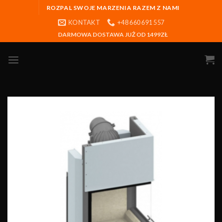
ROZPAL SWOJE MARZENIA RAZEM Z NAMI
KONTAKT
+48 660 691 557
DARMOWA DOSTAWA JUŻ OD 1499ZŁ
Obserwuj