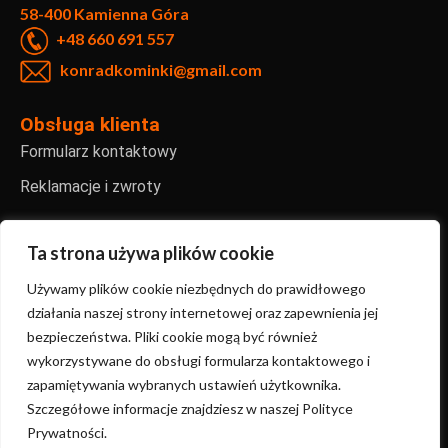
58-400 Kamienna Góra
+48 660 691 557
konradkominki@gmail.com
Obsługa klienta
Formularz kontaktowy
Reklamacje i zwroty
Informacje
Regulamin sklepu internetowego
Ta strona używa plików cookie
Polityka prywatności
Używamy plików cookie niezbędnych do prawidłowego
działania naszej strony internetowej oraz zapewnienia jej
FAQ – najczęściej zadawane pytania
bezpieczeństwa. Pliki cookie mogą być również
wykorzystywane do obsługi formularza kontaktowego i
zapamiętywania wybranych ustawień użytkownika.
Copyright ©2024 KonradKominki | Stworzone przez
Szczegółowe informacje znajdziesz w naszej Polityce
Sanmac.studio
Prywatności.