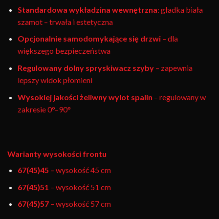
Standardowa wykładzina wewnętrzna
: gładka biała
szamot – trwała i estetyczna
Opcjonalnie samodomykające się drzwi
– dla
większego bezpieczeństwa
Regulowany dolny spryskiwacz szyby
– zapewnia
lepszy widok płomieni
Wysokiej jakości żeliwny wylot spalin
– regulowany w
zakresie 0°–90°
Warianty wysokości frontu
67(45)45
– wysokość 45 cm
67(45)51
– wysokość 51 cm
67(45)57
– wysokość 57 cm