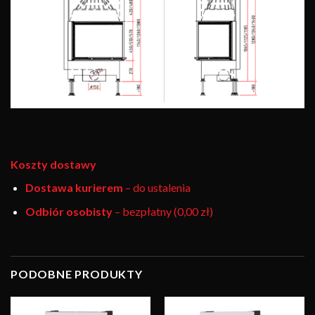
Koszty dostawy
Dostawa kurierem
– do ustalenia
Odbiór osobisty
– bezpłatny (0,00 zł)
PODOBNE PRODUKTY