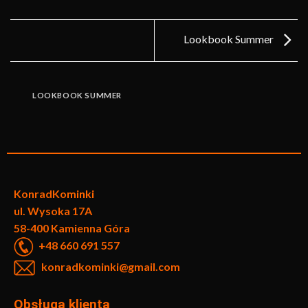
Lookbook Summer
LOOKBOOK SUMMER
KonradKo
minki
ul. Wysoka 17A
58-400 Kamienna Góra
+48 660 691 557
konradkominki@gmail.com
Obsługa klienta