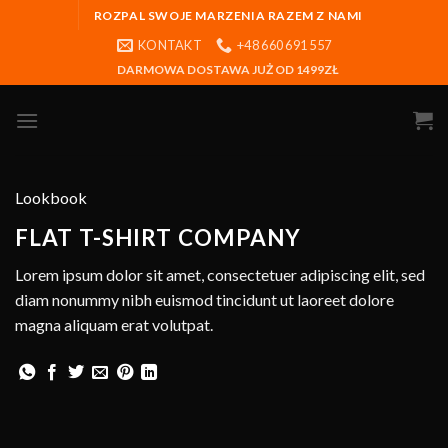
ROZPAL SWOJE MARZENIA RAZEM Z NAMI
KONTAKT
+48 660 691 557
DARMOWA DOSTAWA JUŻ OD 1499ZŁ
Lookbook
FLAT T-SHIRT COMPANY
Lorem ipsum dolor sit amet, consectetuer adipiscing elit, sed
diam nonummy nibh euismod tincidunt ut laoreet dolore
magna aliquam erat volutpat.