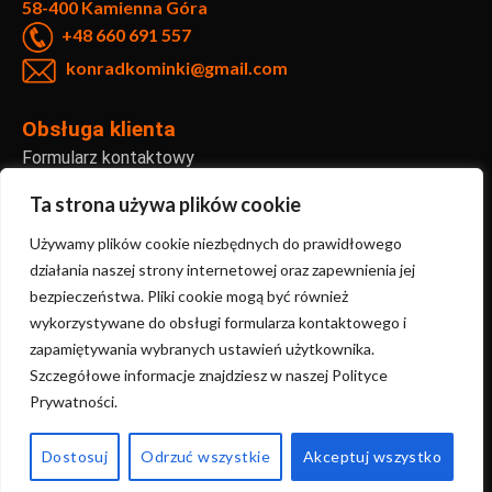
58-400 Kamienna Góra
+48 660 691 557
konradkominki@gmail.com
Obsługa klienta
Formularz kontaktowy
Reklamacje i zwroty
Ta strona używa plików cookie
Informacje
Używamy plików cookie niezbędnych do prawidłowego
Regulamin sklepu internetowego
działania naszej strony internetowej oraz zapewnienia jej
bezpieczeństwa. Pliki cookie mogą być również
Polityka prywatności
wykorzystywane do obsługi formularza kontaktowego i
FAQ – najczęściej zadawane pytania
zapamiętywania wybranych ustawień użytkownika.
Szczegółowe informacje znajdziesz w naszej Polityce
Prywatności.
Copyright ©2024 KonradKominki | Stworzone przez
Sanmac.studio
Dostosuj
Odrzuć wszystkie
Akceptuj wszystko