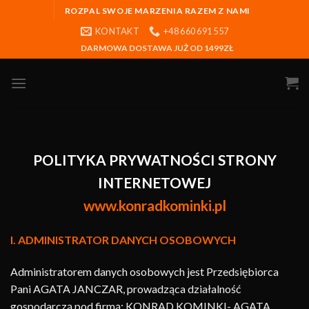
ROZPAL SWOJE MARZENIA RAZEM Z NAMI
KONTAKT
+48 660 691 557
DARMOWA DOSTAWA JUŻ OD 1499ZŁ
POLITYKA PRYWATNOŚCI STRONY
INTERNETOWEJ
www.konradkominki.pl
I. ADMINISTRATOR DANYCH OSOBOWYCH
Administratorem danych osobowych jest Przedsiębiorca
Pani AGATA JANCZAR, prowadząca działalność
gospodarczą pod firmą: KONRAD KOMINKI- AGATA