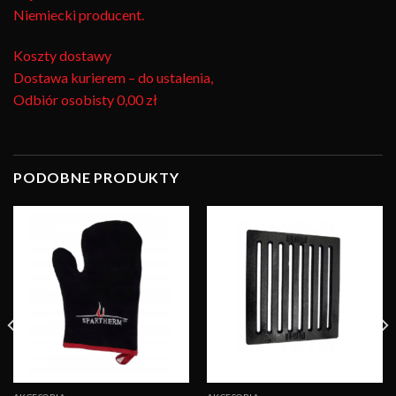
Niemiecki producent.
Koszty dostawy
Dostawa kurierem – do ustalenia,
Odbiór osobisty
0,00 zł
PODOBNE PRODUKTY
Obserwuj
Obserwuj