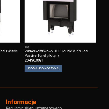
BEF
eel Passive
Wkład kominkowy BEF Double V 7 N Feel
Passive Tunel gilotyna
20,430.00
zł
DODAJ DO KOSZYKA
Informacje
Regulamin sklepu internetowego