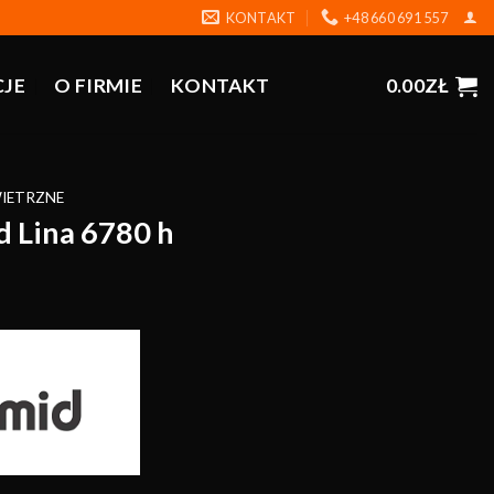
KONTAKT
+48 660 691 557
CJE
O FIRMIE
KONTAKT
0.00
ZŁ
IETRZNE
 Lina 6780 h