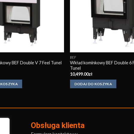
BEF
kowy BEF Double V 7 Feel Tunel
Wkład kominkowy BEF Double 6 F
Tunel
10,499.00
zł
 KOSZYKA
DODAJ DO KOSZYKA
Obsługa klienta