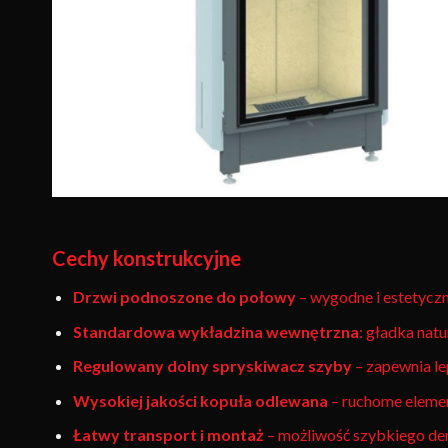
Cechy konstrukcyjne
Drzwi podnoszone do połowy
– wygodne i estetycz
Standardowa wykładzina wewnętrzna
: gładka natu
Regulowany dolny spryskiwacz szyby
– zapewnia le
Wysokiej jakości kopuła odlewana
– ruchome elemen
Łatwy transport i montaż
– możliwość szybkiego dem