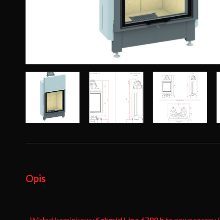
Opis
Wkład kominkowy
Schmid
Lina 6780 h
to nowoczesny k