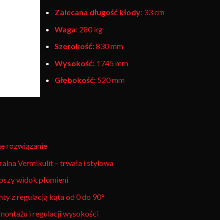
Zalecana długość kłody
: 33 cm
Waga
: 280 kg
Szerokość:
830 mm
Wysokość:
1745 mm
Głębokość:
520 mm
ne rozwiązanie
ralna Vermikulit – trwała i stylowa
pszy widok płomieni
ty z regulacją kąta od 0 do 90°
ontażu i regulacji wysokości