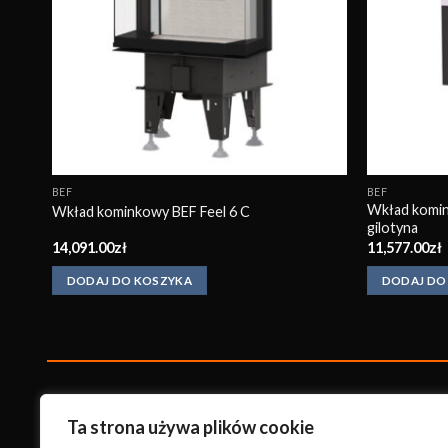
BEF
BEF
Wkład komin
Wkład kominkowy BEF Feel 6 C
gilotyna
14,091.00
zł
11,577.00
zł
DODAJ DO KOSZYKA
DODAJ DO
KonradKo
minki
Ta strona używa plików cookie