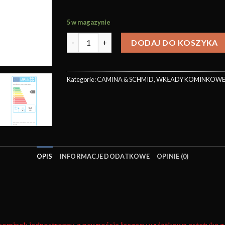
5 w magazynie
DODAJ DO KOSZYKA
Kategorie:
CAMINA & SCHMID
,
WKŁADY KOMINKOW
OPIS
INFORMACJE DODATKOWE
OPINIE (0)
ominek jednostronny, z pewnością łączący wyjątkową estetykę z