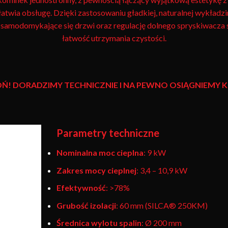
ułatwia obsługę. Dzięki zastosowaniu gładkiej, naturalnej wykład
amodomykające się drzwi oraz regulację dolnego spryskiwacza szy
łatwość utrzymania czystości.
Ń! DORADZIMY TECHNICZNIE I NA PEWNO OSIĄGNIEM
Parametry techniczne
Nominalna moc cieplna
: 9 kW
Zakres mocy cieplnej
: 3,4 – 10,9 kW
Efektywność
: >78%
Grubość izolacji
: 60 mm (SILCA® 250KM)
Średnica wylotu spalin
: Ø 200 mm