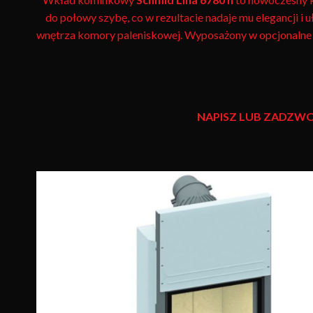
do połowy szybę, co w rezultacie nadaje mu elegancji i 
wnętrza komory paleniskowej. Wyposażony w opcjonalne s
NAPISZ LUB ZADZWO