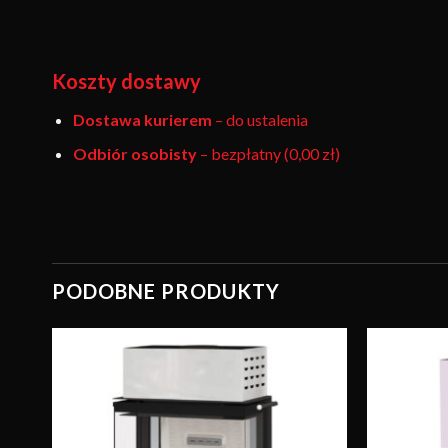
Koszty dostawy
Dostawa kurierem
– do ustalenia
Odbiór osobisty
– bezpłatny (0,00 zł)
PODOBNE PRODUKTY
wuj
Obserwuj