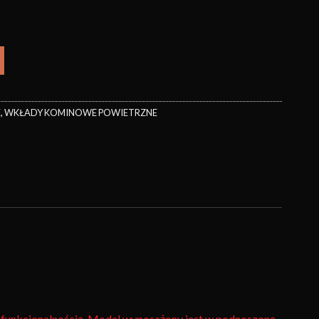
E
,
WKŁADY KOMINOWE POWIETRZNE
 funkcjonalnością. Model wyposażony jest w podnoszoną