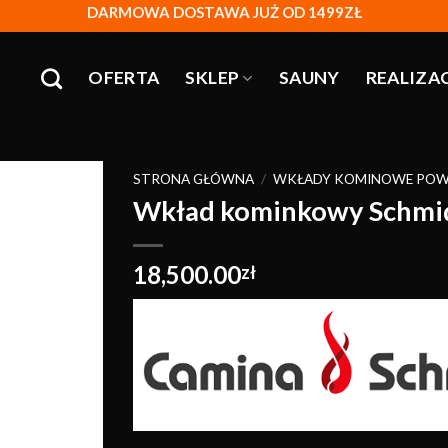
DARMOWA DOSTAWA JUŻ OD 1499ZŁ
OFERTA
SKLEP
SAUNY
REALIZA
STRONA GŁÓWNA
/
WKŁADY KOMINOWE POW
Wkład kominkowy Schmid
Obserwuj
18,500.00
zł