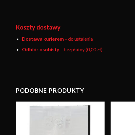
Koszty dostawy
Dostawa kurierem
– do ustalenia
Odbiór osobisty
– bezpłatny (0,00 zł)
PODOBNE PRODUKTY
wuj
Obserwuj