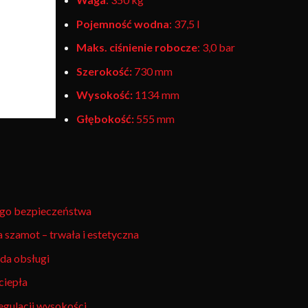
Pojemność wodna
: 37,5 l
Maks. ciśnienie robocze
: 3,0 bar
Szerokość:
730 mm
Wysokość:
1134 mm
Głębokość:
555 mm
ego bezpieczeństwa
a szamot – trwała i estetyczna
da obsługi
ciepła
egulacji wysokości