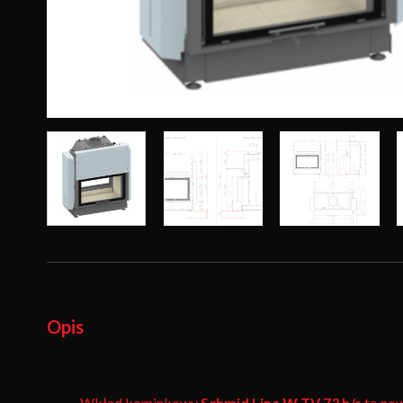
Opis
Wkład kominkowy
Schmid Lina W TV 73 h/s
to now