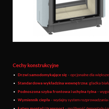
Cechy konstrukcyjne
Drzwi samodomykające się
– opcjonalne dla większ
Standardowa wykładzina wewnętrzna
: gładka biał
Podnoszona szyba frontowa i uchylna tylna
– wygo
Wymiennik ciepła
– wydajny system rozprowadzania 
Łatwy montaż i transport
– możliwość demontażu i r