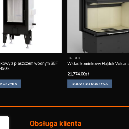
HAJDUK
nkowy z płaszczem wodnym BEF
Wkład kominkowy Hajduk Volcan
450 E
21,774.00
zł
 KOSZYKA
DODAJ DO KOSZYKA
Obsługa klienta