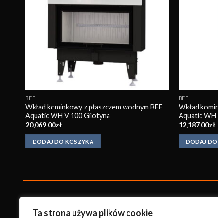
BEF
BEF
Wkład kominkowy z płaszczem wodnym BEF
Wkład komi
12
Aquatic WH V 100 Gilotyna
Aquatic WH 
20,069.00
zł
12,187.00
zł
DODAJ DO KOSZYKA
DODAJ DO
KonradKo
minki
Ta strona używa plików cookie