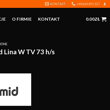
KONTAKT
+48 660 691 557
CJE
O FIRMIE
KONTAKT
0.00
ZŁ
ODNE
 Lina W TV 73 h/s