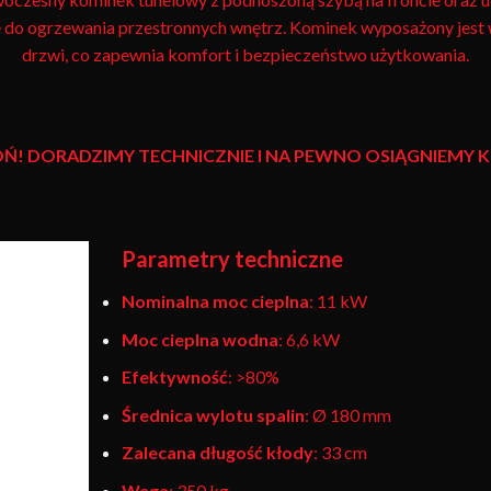
się do ogrzewania przestronnych wnętrz. Kominek wyposażony jes
drzwi, co zapewnia komfort i bezpieczeństwo użytkowania.
Ń! DORADZIMY TECHNICZNIE I NA PEWNO OSIĄGNIEM
Parametry techniczne
Nominalna moc cieplna
: 11 kW
Moc cieplna wodna
: 6,6 kW
Efektywność
: >80%
Średnica wylotu spalin
: Ø 180 mm
Zalecana długość kłody
: 33 cm
Waga
: 350 kg