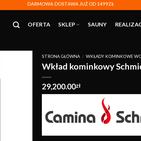
DARMOWA DOSTAWA JUŻ OD 1499ZŁ
OFERTA
SKLEP
SAUNY
REALIZA
STRONA GŁÓWNA
/
WKŁADY KOMINKOWE W
Wkład kominkowy Schmid
Obserwuj
29,200.00
zł