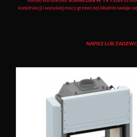
konstrukcji i wysokiej mocy grzewczej idealnie nadaje 
NAPISZ LUB ZADZWO