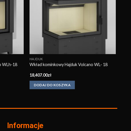
HAJDUK
o WLh-18
Wkład kominkowy Hajduk Volcano WL- 18
18,407.00
zł
DODAJ DO KOSZYKA
Informacje