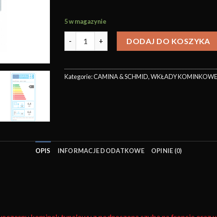
5 w magazynie
DODAJ DO KOSZYKA
Kategorie:
CAMINA & SCHMID
,
WKŁADY KOMINKOW
OPIS
INFORMACJE DODATKOWE
OPINIE (0)
oczesny kominek tunelowy z podnoszoną szybą na froncie oraz uc