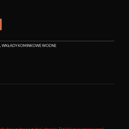
E
,
WKŁADY KOMINKOWE WODNE
hylną szybą na tylnej stronie. Dzięki zaawansowanej