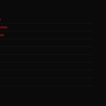
e
motem
vis