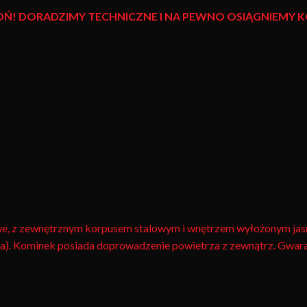
OŃ! DORADZIMY TECHNICZNE I NA PEWNO OSIĄGNIEMY
, z zewnętrznym korpusem stalowym i wnętrzem wyłożonym jas
a). Kominek posiada doprowadzenie powietrza z zewnątrz. Gwaranc