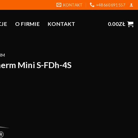
KONTAKT
+48 660 691 557
CJE
O FIRMIE
KONTAKT
0.00
ZŁ
RM
erm Mini S-FDh-4S