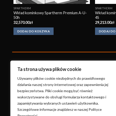
SPARTHERM
SPARTHERM
Wkład kominkowy Spartherm Premium A-U-
Wkład komin
50h
4S
32,570.00
zł
29,213.00
zł
DODAJ DO KOSZYKA
DODAJ DO
KonradKo
minki
Ta strona używa plików cookie
ul. Wysoka 17A
Używamy plików cookie niezbędnych do prawidłowego
58-400 Kamienna Góra
działania naszej strony internetowej oraz zapewnienia jej
bezpieczeństwa. Pliki cookie mogą być również
+48 660 691 557
wykorzystywane do obsługi formularza kontaktowego i
konradkominki@gmail.com
zapamiętywania wybranych ustawień użytkownika.
Szczegółowe informacje znajdziesz w naszej Polityce
Prywatności.