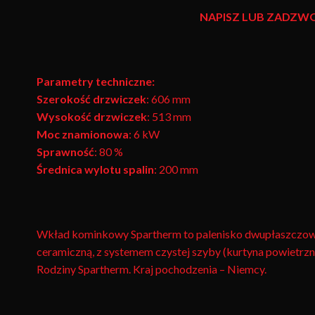
NAPISZ LUB ZADZW
Parametry techniczne:
Szerokość drzwiczek
: 606
mm
Wysokość drzwiczek
: 513
mm
Moc znamionowa
: 6
kW
Sprawność
: 80
%
Średnica wylotu spalin
: 200 mm
Wkład kominkowy Spartherm to palenisko dwupłaszczowe
ceramiczną, z systemem czystej szyby (kurtyna powietrzn
Rodziny Spartherm. Kraj pochodzenia – Niemcy.