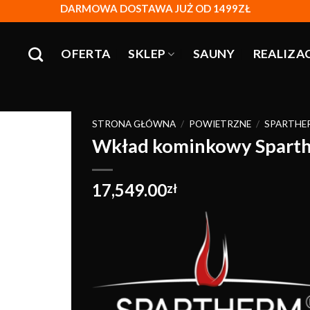
DARMOWA DOSTAWA JUŻ OD 1499ZŁ
OFERTA
SKLEP
SAUNY
REALIZA
STRONA GŁÓWNA
/
POWIETRZNE
/
SPARTHE
Wkład kominkowy Sparth
Obserwuj
17,549.00
zł