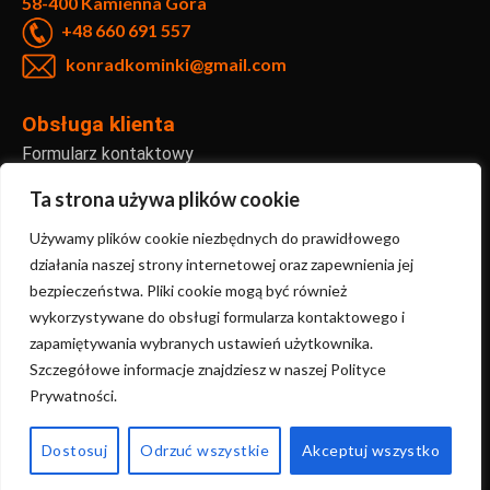
58-400 Kamienna Góra
+48 660 691 557
konradkominki@gmail.com
Obsługa klienta
Formularz kontaktowy
Reklamacje i zwroty
Ta strona używa plików cookie
Informacje
Używamy plików cookie niezbędnych do prawidłowego
Regulamin sklepu internetowego
działania naszej strony internetowej oraz zapewnienia jej
bezpieczeństwa. Pliki cookie mogą być również
Polityka prywatności
wykorzystywane do obsługi formularza kontaktowego i
FAQ – najczęściej zadawane pytania
zapamiętywania wybranych ustawień użytkownika.
Szczegółowe informacje znajdziesz w naszej Polityce
Prywatności.
Copyright ©2024 KonradKominki | Stworzone przez
Sanmac.studio
Dostosuj
Odrzuć wszystkie
Akceptuj wszystko