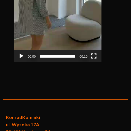
00:00
00:10
KonradKo
minki
ul. Wysoka 17A