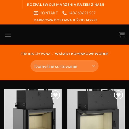
ROZPAL SWOJE MARZENIA RAZEM Z NAMI
KONTAKT
+48 660 691 557
DARMOWA DOSTAWA JUŻ OD 1499ZŁ
STRONA GŁÓWNA
/
WKŁADY KOMINKOWE WODNE
Obserwuj
Obserwuj