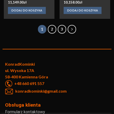
11,149.00
zł
10,158.00
zł
DODAJ DO KOSZYKA
DODAJ DO KOSZYKA
1
2
3
KonradKo
minki
ul. Wysoka 17A
58-400 Kamienna Góra
+48 660 691 557
konradkominki@gmail.com
Obsługa klienta
Formularz kontaktowy