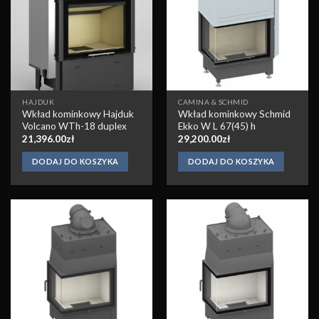
Obserwuj
Obserwuj
HAJDUK
CAMINA & SCHMID
Wkład kominkowy Hajduk
Wkład kominkowy Schmid
Volcano WTh-18 duplex
Ekko W L 67(45) h
21,396.00
zł
29,200.00
zł
DODAJ DO KOSZYKA
DODAJ DO KOSZYKA
Obserwuj
Obserwuj