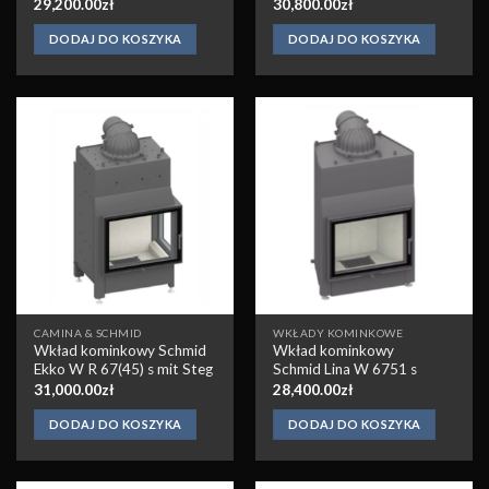
29,200.00
zł
30,800.00
zł
DODAJ DO KOSZYKA
DODAJ DO KOSZYKA
Obserwuj
Obserwuj
CAMINA & SCHMID
WKŁADY KOMINKOWE
Wkład kominkowy Schmid
Wkład kominkowy
Ekko W R 67(45) s mit Steg
Schmid Lina W 6751 s
31,000.00
zł
28,400.00
zł
DODAJ DO KOSZYKA
DODAJ DO KOSZYKA