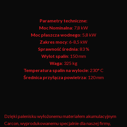
Parametry techniczne:
Moc Nominalna
: 7,8 kW
Moc płaszcza wodnego
: 5,8 kW
Zakres mocy
: 6-8,5 kW
Sprawność średnia
: 83 %
Wylot spalin
: 150 mm
Waga
: 325 kg
Temperatura spalin na wylocie
: 230° C
Średnica przyłącza powietrza
: 120 mm
Dzięki palenisku wyłożonemu materiałem akumulacyjnym
Carcon, wyprodukowanemu specjalnie dla naszej firmy,