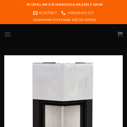
ROZPAL SWOJE MARZENIA RAZEM Z NAMI
KONTAKT
+48 660 691 557
DARMOWA DOSTAWA JUŻ OD 1499ZŁ
Obserwuj