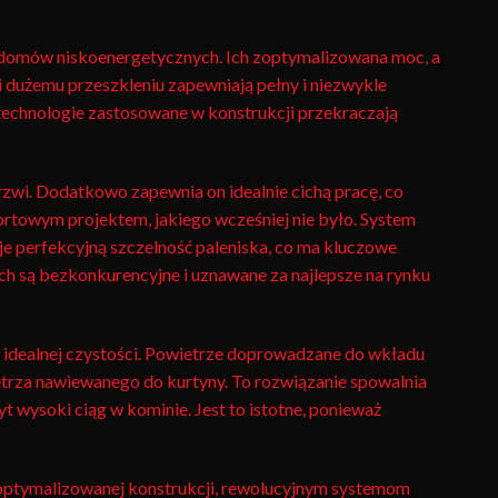
 domów niskoenergetycznych. Ich zoptymalizowana moc, a
i dużemu przeszkleniu zapewniają pełny i niezwykle
 technologie zastosowane w konstrukcji przekraczają
zwi. Dodatkowo zapewnia on idealnie cichą pracę, co
ortowym projektem, jakiego wcześniej nie było. System
e perfekcyjną szczelność paleniska, co ma kluczowe
ch są bezkonkurencyjne i uznawane za najlepsze na rynku
 idealnej czystości. Powietrze doprowadzane do wkładu
rza nawiewanego do kurtyny. To rozwiązanie spowalnia
 wysoki ciąg w kominie. Jest to istotne, ponieważ
 zoptymalizowanej konstrukcji, rewolucyjnym systemom