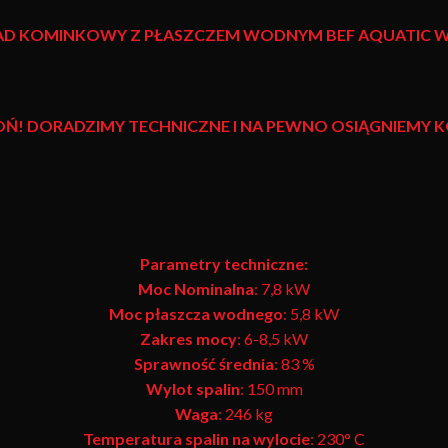
D KOMINKOWY Z PŁASZCZEM WODNYM
BEF AQUATIC W
OŃ! DORADZIMY TECHNICZNE I NA PEWNO OSIĄGNIEMY
Parametry techniczne:
Moc Nominalna
: 7,8 kW
Moc płaszcza wodnego
: 5,8 kW
Zakres mocy
: 6-8,5 kW
Sprawność średnia
: 83 %
Wylot spalin
: 150 mm
Waga
: 246 kg
Temperatura spalin na wylocie
: 230° C