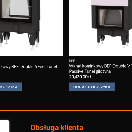
BEF
Wkład kominkowy BEF Double V 7
kowy BEF Double 6 Feel Tunel
Passive Tunel gilotyna
20,430.00
zł
 KOSZYKA
DODAJ DO KOSZYKA
Obsługa klienta