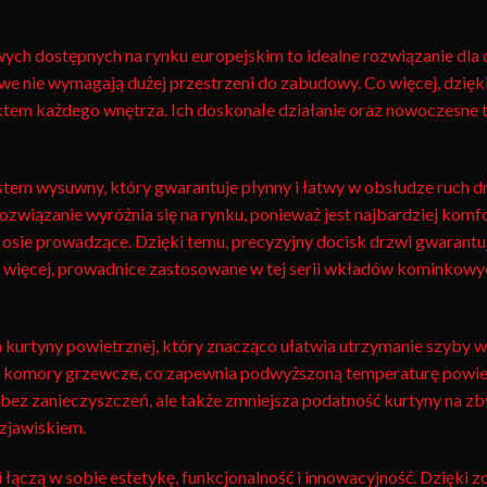
 dostępnych na rynku europejskim to idealne rozwiązanie dla
we nie wymagają dużej przestrzeni do zabudowy. Co więcej, dzięk
unktem każdego wnętrza. Ich doskonałe działanie oraz nowoczesne
em wysuwny, który gwarantuje płynny i łatwy w obsłudze ruch dr
związanie wyróżnia się na rynku, ponieważ jest najbardziej komf
osie prowadzące. Dzięki temu, precyzyjny docisk drzwi gwarantuj
o więcej, prowadnice zastosowane w tej serii wkładów kominkowy
 kurtyny powietrznej, który znacząco ułatwia utrzymanie szyby w
e komory grzewcze, co zapewnia podwyższoną temperaturę powiet
ez zanieczyszczeń, ale także zmniejsza podatność kurtyny na zbyt
zjawiskiem.
łączą w sobie estetykę, funkcjonalność i innowacyjność. Dzięki