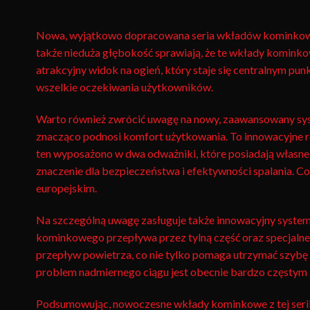
Nowa, wyjątkowo dopracowana seria wkładów kominkowych
także nieduża głębokość sprawiają, że te wkłady kominko
atrakcyjny widok na ogień, który staje się centralnym p
wszelkie oczekiwania użytkowników.
Warto również zwrócić uwagę na nowy, zaawansowany syst
znacząco podnosi komfort użytkowania. To innowacyjne ro
ten wyposażono w dwa odważniki, które posiadają własne 
znaczenie dla bezpieczeństwa i efektywności spalania. C
europejskim.
Na szczególną uwagę zasługuje także innowacyjny system
kominkowego przepływa przez tylną część oraz specjaln
przepływ powietrza, co nie tylko pomaga utrzymać szybę b
problem nadmiernego ciągu jest obecnie bardzo częstym 
Podsumowując, nowoczesne wkłady kominkowe z tej serii 