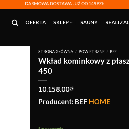
DARMOWA DOSTAWA JUŻ OD 1499ZŁ
OFERTA
SKLEP
SAUNY
REALIZA
STRONA GŁÓWNA
/
POWIETRZNE
/
BEF
Wkład kominkowy z pła
450
Obserwuj
10,158.00
zł
Producent: BEF
HOME
5 w magazynie