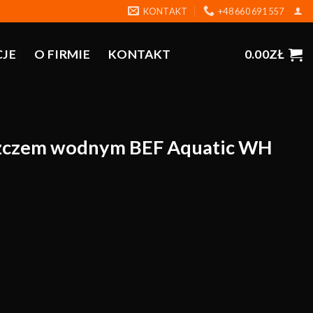
KONTAKT
+48 660 691 557
CJE
O FIRMIE
KONTAKT
0.00
ZŁ
szczem wodnym BEF Aquatic WH