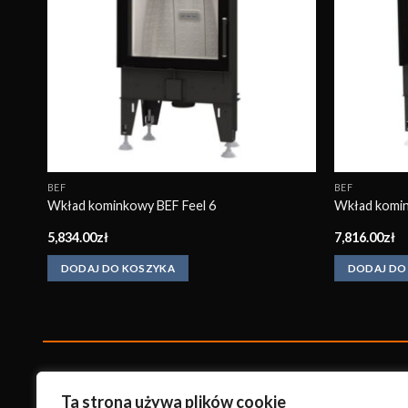
BEF
BEF
Wkład kominkowy BEF Feel 6
Wkład komin
5,834.00
zł
7,816.00
zł
DODAJ DO KOSZYKA
DODAJ DO
KonradKo
minki
Ta strona używa plików cookie