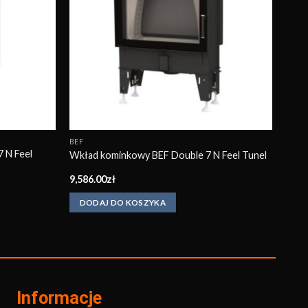
BEF
 N Feel
Wkład kominkowy BEF Double 7 N Feel Tunel
9,586.00
zł
DODAJ DO KOSZYKA
Informacje