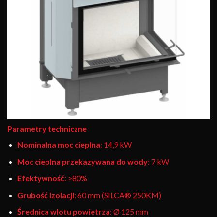
Parametry techniczne
Nominalna moc cieplna
: 14,9 kW
Moc cieplna przekazywana do wody
: 7 kW
Efektywność
: >80%
Grubość izolacji
: 60 mm (SILCA® 250KM)
Średnica wlotu powietrza
: Ø 125 mm