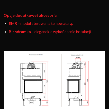
Opcje dodatkowe i akcesoria
SMR
– moduł sterowania temperaturą.
Blendramka
– eleganckie wykończenie instalacji.