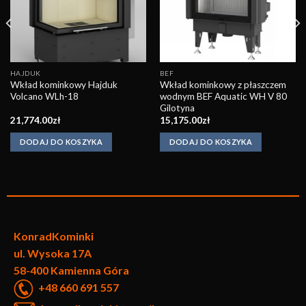
HAJDUK
BEF
Wkład kominkowy Hajduk
Wkład kominkowy z płaszczem
Volcano WLh-18
wodnym BEF Aquatic WH V 80
Gilotyna
21,774.00
zł
15,175.00
zł
DODAJ DO KOSZYKA
DODAJ DO KOSZYKA
KonradKo
minki
ul. Wysoka 17A
58-400 Kamienna Góra
+48 660 691 557