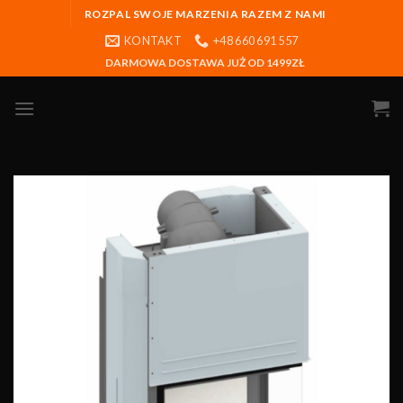
ROZPAL SWOJE MARZENIA RAZEM Z NAMI
KONTAKT
+48 660 691 557
DARMOWA DOSTAWA JUŻ OD 1499ZŁ
Obserwuj