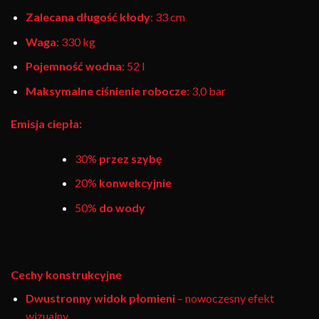
Zalecana długość kłody
: 33 cm
Waga
: 330 kg
Pojemność wodna
: 52 l
Maksymalne ciśnienie robocze
: 3,0 bar
Emisja ciepła
:
30%
przez szybę
20%
konwekcyjnie
50%
do wody
Cechy konstrukcyjne
Dwustronny widok płomieni
– nowoczesny efekt
wizualny.