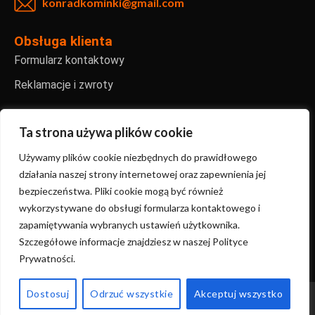
konradkominki@gmail.com
Obsługa klienta
Formularz kontaktowy
Reklamacje i zwroty
Informacje
Regulamin sklepu internetowego
Ta strona używa plików cookie
Polityka prywatności
Używamy plików cookie niezbędnych do prawidłowego
działania naszej strony internetowej oraz zapewnienia jej
FAQ – najczęściej zadawane pytania
bezpieczeństwa. Pliki cookie mogą być również
wykorzystywane do obsługi formularza kontaktowego i
zapamiętywania wybranych ustawień użytkownika.
Copyright ©2024 KonradKominki | Stworzone przez
Szczegółowe informacje znajdziesz w naszej Polityce
Sanmac.studio
Prywatności.
Dostosuj
Odrzuć wszystkie
Akceptuj wszystko