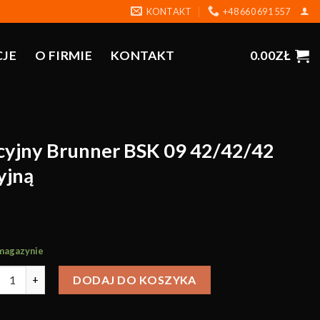
KONTAKT
+48 660 691 557
CJE
O FIRMIE
KONTAKT
0.00
ZŁ
cyjny Brunner BSK 09 42/42/42
yjną
 magazynie
DODAJ DO KOSZYKA