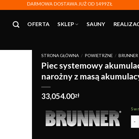
DARMOWA DOSTAWA JUŻ OD 1499ZŁ
OFERTA
SKLEP
SAUNY
REALIZA
STRONA GŁÓWNA
/
POWIETRZNE
/
BRUNNER
Piec systemowy akumula
narożny z masą akumulac
Obserwuj
33,054.00
zł
5 w