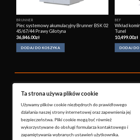
BRUNNER
BEF
el
Piec systemowy akumulacyjny Brunner BSK 02
Wkład komin
45/67/44 Prawy Gilotyna
Tunel
36,846.00
zł
10,499.00
zł
DODAJ DO KOSZYKA
DODAJ DO
KonradKo
minki
Ta strona używa plików cookie
ul. Wysoka 17A
Używamy plików cookie niezbędnych do prawidłowego
58-400 Kamienna Góra
działania naszej strony internetowej oraz zapewnienia jej
bezpieczeństwa. Pliki cookie mogą być również
+48 660 691 557
wykorzystywane do obsługi formularza kontaktowego i
konradkominki@gmail.com
zapamiętywania wybranych ustawień użytkownika.