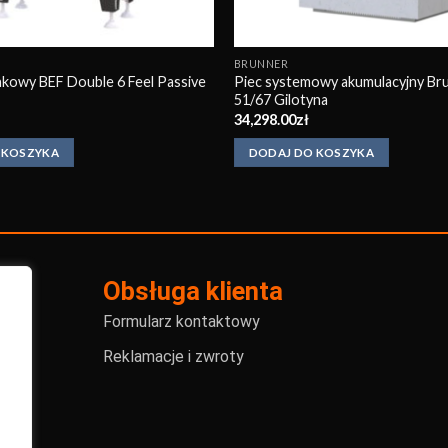
BRUNNER
kowy BEF Double 6 Feel Passive
Piec systemowy akumulacyjny Br
51/67 Gilotyna
34,298.00
zł
 KOSZYKA
DODAJ DO KOSZYKA
Obsługa klienta
Formularz kontaktowy
Reklamacje i zwroty