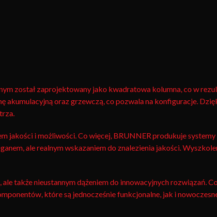
 został zaprojektowany jako kwadratowa kolumna, co w rezultacie
nę akumulacyjną oraz grzewczą, co pozwala na konfiguracje. Dzi
trza.
m jakości i możliwości. Co więcej, BRUNNER produkuje systemy w
oganem, ale realnym wskazaniem do znalezienia jakości. Wyszkole
ale także nieustannym dążeniem do innowacyjnych rozwiązań. Co i
omponentów, które są jednocześnie funkcjonalne, jak i nowocz