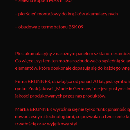
– żeliwna kopuła MAS fi 180
– pierścień montażowy do krążków akumulacyjnych
– obudowa z termobetonu BSK 09
Piec akumulacyjny z narożnym panelem szklano-ceramicznym
Co więcej, system ten można rozbudować o sąsiednią ścia
elementów, które doskonale dopasują się do każdego wnę
Firma BRUNNER, działająca od ponad 70 lat, jest symbole
rynku. Znak jakości „Made in Germany” nie jest pustym sl
jakości produkowanych przez nas produktów.
Marka BRUNNER wyróżnia się nie tylko funkcjonalnością, 
nowoczesnymi technologiami, co pozwala na tworzenie k
trwałością oraz wyjątkowy styl.