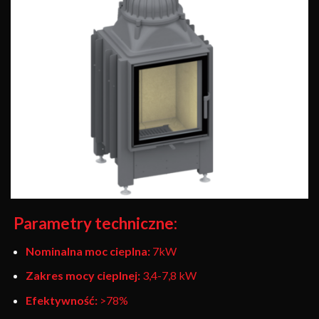
Parametry techniczne:
Nominalna moc cieplna:
7kW
Zakres mocy cieplnej:
3,4-7,8 kW
Efektywność:
>78%