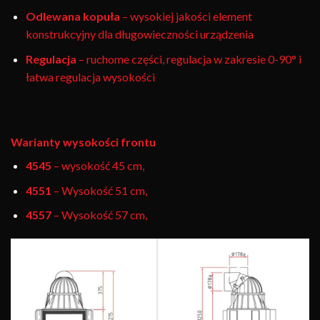
Odlewana kopuła
– wysokiej jakości element
konstrukcyjny dla długowieczności urządzenia
Regulacja
– ruchome części, regulacja w zakresie 0-90° i
łatwa regulacja wysokości
Warianty wysokości frontu
4545
– wysokość 45 cm,
4551
– Wysokość 51 cm,
4557
– Wysokość 57 cm,