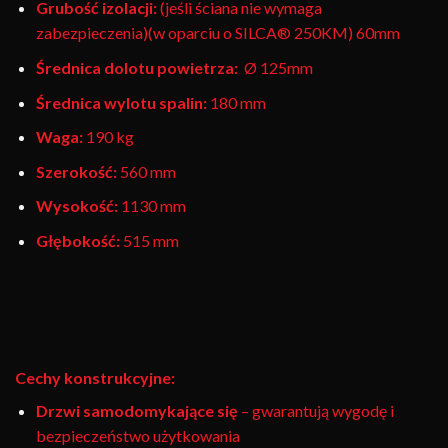
Grubość izolacji:
(jeśli ściana nie wymaga
zabezpieczenia)(w oparciu o SILCA® 250KM) 60mm
Średnica dolotu powietrza:
Ø 125mm
Średnica wylotu spalin:
180 mm
Waga:
190 kg
Szerokość:
560 mm
Wysokość:
1130 mm
Głębokość:
515 mm
Cechy konstrukcyjne:
Drzwi samodomykające się
– gwarantują wygodę i
bezpieczeństwo użytkowania