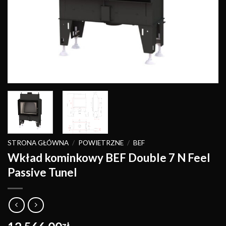
STRONA GŁÓWNA
/
POWIETRZNE
/
BEF
Wkład kominkowy BEF Double 7 N Feel
Passive Tunel
zł