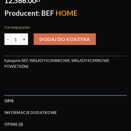
12,566.00
Producent: BEF
HOME
5 w magazynie
DODAJ DO KOSZYKA
Kategorie:
BEF
,
WKŁADY KOMINKOWE
,
WKŁADY KOMINOWE
POWIETRZNE
OPIS
INFORMACJE DODATKOWE
OPINIE (0)