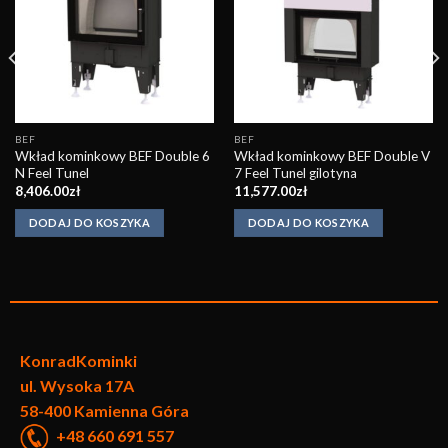
Obserwuj
Obserwuj
BEF
BEF
Wkład kominkowy BEF Double 6
Wkład kominkowy BEF Double V
N Feel Tunel
7 Feel Tunel gilotyna
8,406.00
zł
11,577.00
zł
DODAJ DO KOSZYKA
DODAJ DO KOSZYKA
KonradKo
minki
ul. Wysoka 17A
58-400 Kamienna Góra
+48 660 691 557