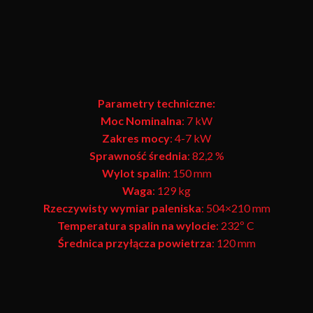
Parametry techniczne:
Moc Nominalna
: 7 kW
Zakres mocy
: 4-7 kW
Sprawność średnia
: 82,2 %
Wylot spalin
: 150 mm
Waga
: 129 kg
Rzeczywisty wymiar paleniska
: 504×210 mm
Temperatura spalin na wylocie
: 232º C
Średnica przyłącza powietrza
: 120 mm