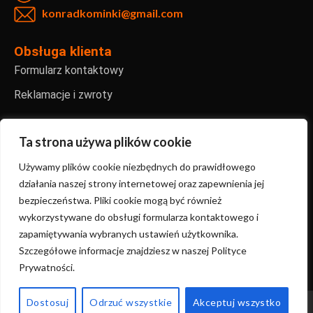
konradkominki@gmail.com
Obsługa klienta
Formularz kontaktowy
Reklamacje i zwroty
Informacje
Regulamin sklepu internetowego
Ta strona używa plików cookie
Polityka prywatności
Używamy plików cookie niezbędnych do prawidłowego
działania naszej strony internetowej oraz zapewnienia jej
FAQ – najczęściej zadawane pytania
bezpieczeństwa. Pliki cookie mogą być również
wykorzystywane do obsługi formularza kontaktowego i
zapamiętywania wybranych ustawień użytkownika.
Copyright ©2024 KonradKominki | Stworzone przez
Szczegółowe informacje znajdziesz w naszej Polityce
Sanmac.studio
Prywatności.
Dostosuj
Odrzuć wszystkie
Akceptuj wszystko