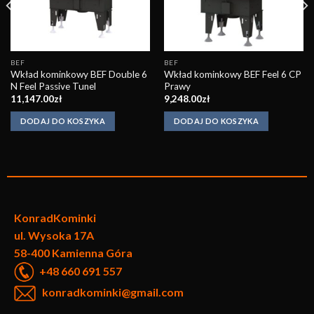
BEF
BEF
Wkład kominkowy BEF Double 6
Wkład kominkowy BEF Feel 6 CP
N Feel Passive Tunel
Prawy
11,147.00
zł
9,248.00
zł
DODAJ DO KOSZYKA
DODAJ DO KOSZYKA
KonradKo
minki
ul. Wysoka 17A
58-400 Kamienna Góra
+48 660 691 557
konradkominki@gmail.com