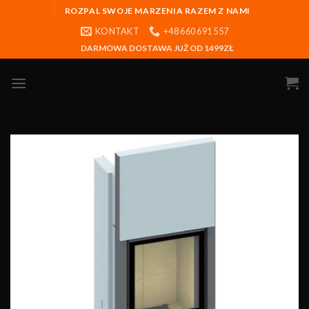
ROZPAL SWOJE MARZENIA RAZEM Z NAMI
KONTAKT
+48 660 691 557
DARMOWA DOSTAWA JUŻ OD 1499ZŁ
Obserwuj