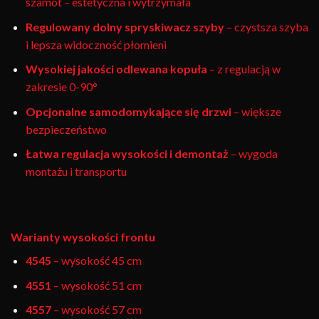
szamot – estetyczna i wytrzymała
Regulowany dolny spryskiwacz szyby
– czystsza szyba
i lepsza widoczność płomieni
Wysokiej jakości odlewana kopuła
– z regulacją w
zakresie 0-90°
Opcjonalne samodomykające się drzwi
– większe
bezpieczeństwo
Łatwa regulacja wysokości i demontaż
– wygoda
montażu i transportu
Warianty wysokości frontu
4545
– wysokość 45 cm
4551
– wysokość 51 cm
4557
– wysokość 57 cm