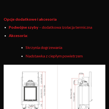
Opcje dodatkowe i akcesoria
Podwójne szyby
– dodatkowa izolacja termiczna
Akcesoria
:
Skrzynia dogrzewania
Nadstawka z ciepłym powietrzem