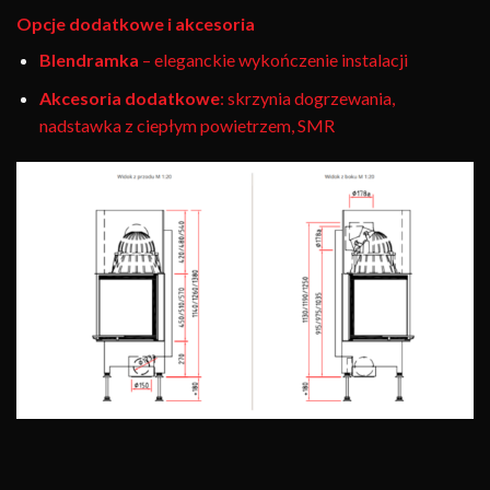
Opcje dodatkowe i akcesoria
Blendramka
– eleganckie wykończenie instalacji
Akcesoria dodatkowe
: skrzynia dogrzewania,
nadstawka z ciepłym powietrzem, SMR