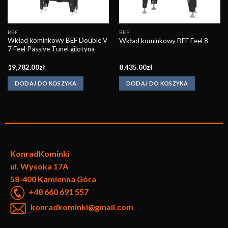
BEF
BEF
Wkład kominkowy BEF Double V
Wkład kominkowy BEF Feel 8
7 Feel Passive Tunel gilotyna
19,782.00
zł
8,435.00
zł
DODAJ DO KOSZYKA
DODAJ DO KOSZYKA
KonradKo
minki
ul. Wysoka 17A
58-400 Kamienna Góra
+48 660 691 557
konradkominki@gmail.com