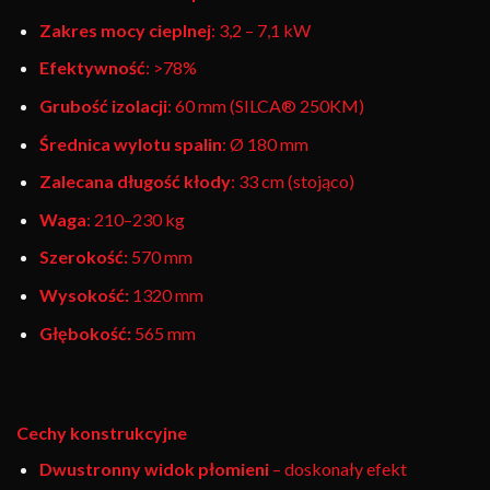
Zakres mocy cieplnej
: 3,2 – 7,1 kW
Efektywność
: >78%
Grubość izolacji
: 60 mm (SILCA® 250KM)
Średnica wylotu spalin
: Ø 180 mm
Zalecana długość kłody
: 33 cm (stojąco)
Waga
: 210–230 kg
Szerokość:
570 mm
Wysokość:
1320 mm
Głębokość:
565 mm
Cechy konstrukcyjne
Dwustronny widok płomieni
– doskonały efekt