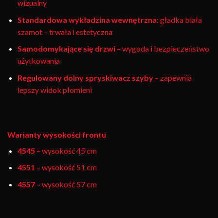
wizualny
Standardowa wykładzina wewnętrzna
: gładka biała
szamot – trwała i estetyczna
Samodomykające się drzwi
– wygoda i bezpieczeństwo
użytkowania
Regulowany dolny spryskiwacz szyby
– zapewnia
lepszy widok płomieni
Warianty wysokości frontu
4545
– wysokość 45 cm
4551
– wysokość 51 cm
4557
– wysokość 57 cm