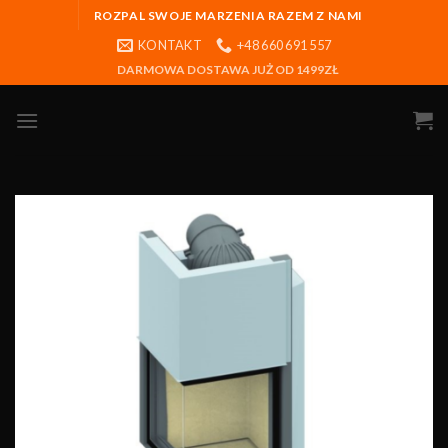
ROZPAL SWOJE MARZENIA RAZEM Z NAMI
KONTAKT
+48 660 691 557
DARMOWA DOSTAWA JUŻ OD 1499ZŁ
Obserwuj