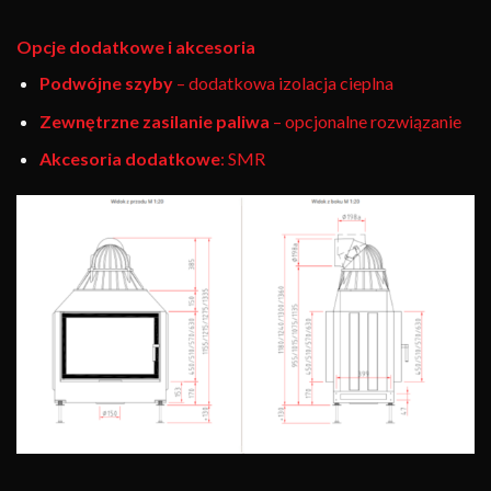
Opcje dodatkowe i akcesoria
Podwójne szyby
– dodatkowa izolacja cieplna
Zewnętrzne zasilanie paliwa
– opcjonalne rozwiązanie
Akcesoria dodatkowe
: SMR