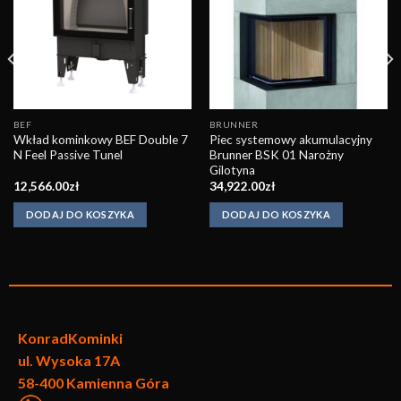
Obserwuj
Obserwuj
BEF
BRUNNER
Wkład kominkowy BEF Double 7
Piec systemowy akumulacyjny
N Feel Passive Tunel
Brunner BSK 01 Narożny
Gilotyna
12,566.00
zł
34,922.00
zł
DODAJ DO KOSZYKA
DODAJ DO KOSZYKA
KonradKo
minki
ul. Wysoka 17A
58-400 Kamienna Góra