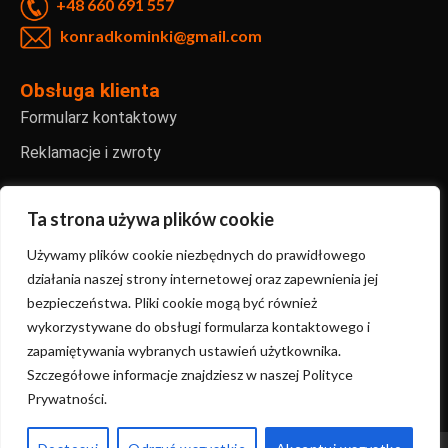
+48 660 691 557
konradkominki@gmail.com
Obsługa klienta
Formularz kontaktowy
Reklamacje i zwroty
Informacje
Regulamin sklepu internetowego
Ta strona używa plików cookie
Polityka prywatności
Używamy plików cookie niezbędnych do prawidłowego
działania naszej strony internetowej oraz zapewnienia jej
FAQ – najczęściej zadawane pytania
bezpieczeństwa. Pliki cookie mogą być również
wykorzystywane do obsługi formularza kontaktowego i
zapamiętywania wybranych ustawień użytkownika.
Copyright ©2024 KonradKominki | Stworzone przez
Szczegółowe informacje znajdziesz w naszej Polityce
Sanmac.studio
Prywatności.