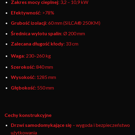
Zakres mocy cieplnej
: 3,2 – 10,9 kW
Efektywność
: >78%
Grubość izolacji
: 60 mm (SILCA® 250KM)
Średnica wylotu spalin
: Ø 200 mm
Zalecana długość kłody
: 33 cm
Waga
: 230–260 kg
Szerokość:
840 mm
Wysokość:
1285 mm
Głębokość:
550 mm
Cechy konstrukcyjne
Drzwi samodomykające się
– wygoda i bezpieczeństwo
użytkowania