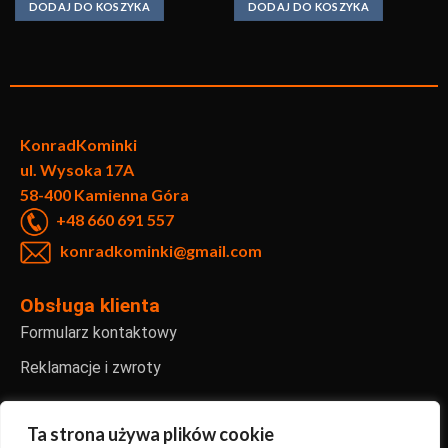
DODAJ DO KOSZYKA
DODAJ DO KOSZYKA
KonradKo
minki
ul. Wysoka 17A
58-400 Kamienna Góra
+48 660 691 557
konradkominki@gmail.com
Obsługa klienta
Formularz kontaktowy
Reklamacje i zwroty
Informacje
Regulamin sklepu internetowego
Ta strona używa plików cookie