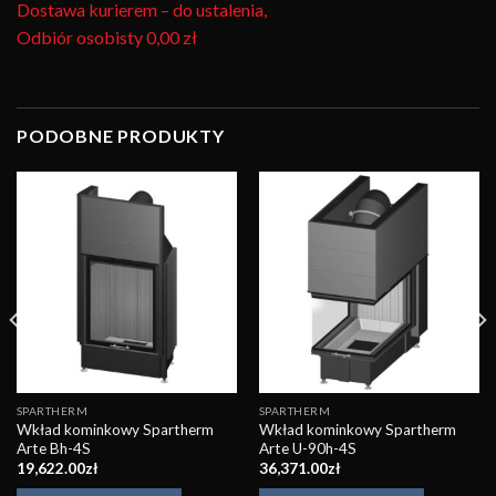
Dostawa kurierem – do ustalenia,
Odbiór osobisty
0,00 zł
PODOBNE PRODUKTY
Obserwuj
Obserwuj
SPARTHERM
SPARTHERM
Wkład kominkowy Spartherm
Wkład kominkowy Spartherm
Arte Bh-4S
Arte U-90h-4S
19,622.00
zł
36,371.00
zł