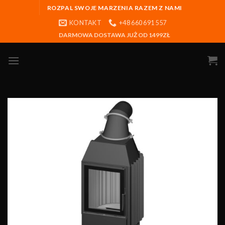
ROZPAL SWOJE MARZENIA RAZEM Z NAMI
KONTAKT
+48 660 691 557
DARMOWA DOSTAWA JUŻ OD 1499ZŁ
Obserwuj