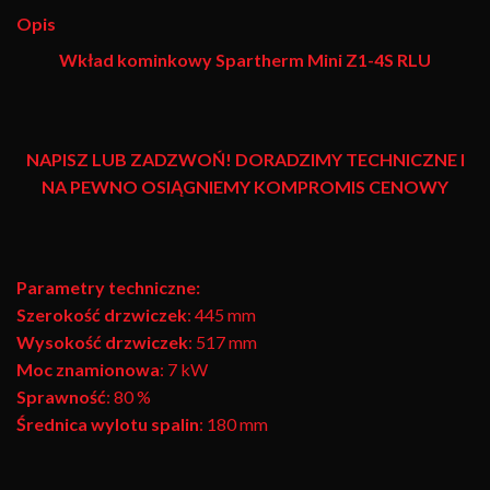
Opis
Wkład kominkowy
Spartherm Mini Z1-4S RLU
NAPISZ LUB ZADZWOŃ! DORADZIMY TECHNICZNE I
NA PEWNO OSIĄGNIEMY KOMPROMIS CENOWY
Parametry techniczne:
Szerokość drzwiczek
: 445
mm
Wysokość drzwiczek
: 517
mm
Moc znamionowa
: 7
kW
Sprawność
: 80
%
Średnica wylotu spalin
: 180 mm